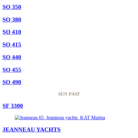
SO 350
SO 380
SO 410
SO 415
SO 440
SO 455
SO 490
SUN FAST
SF 3300
JEANNEAU YACHTS