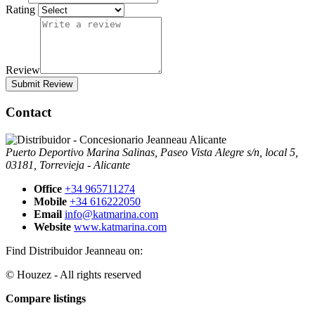
Rating
Review
Submit Review
Contact
Puerto Deportivo Marina Salinas, Paseo Vista Alegre s/n, local 5,
03181, Torrevieja - Alicante
Office
+34 965711274
Mobile
+34 616222050
Email
info@katmarina.com
Website
www.katmarina.com
Find Distribuidor Jeanneau on:
© Houzez - All rights reserved
Compare listings