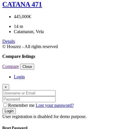
CATANA 471
445,000€
14
m
Catamaran, Vela
Details
© Houzez - All rights reserved
Compare listings
Compare
Close
Login
×
Remember me
Lost your password?
Login
User registration is disabled for demo purpose.
Reset Password