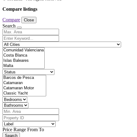
Compare listings
Compare
Close
Search
Price Range
From
To
Search