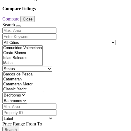
Compare listings
Compare
Close
Search
Price Range
From
To
Search