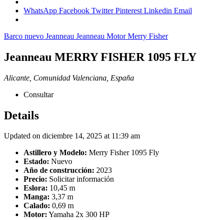
WhatsApp
Facebook
Twitter
Pinterest
Linkedin
Email
Barco nuevo
Jeanneau
Jeanneau Motor
Merry Fisher
Jeanneau MERRY FISHER 1095 FLY
Alicante, Comunidad Valenciana, España
Consultar
Details
Updated on diciembre 14, 2025 at 11:39 am
Astillero y Modelo:
Merry Fisher 1095 Fly
Estado:
Nuevo
Año de construcción:
2023
Precio:
Solicitar información
Eslora:
10,45 m
Manga:
3,37 m
Calado:
0,69 m
Motor:
Yamaha 2x 300 HP