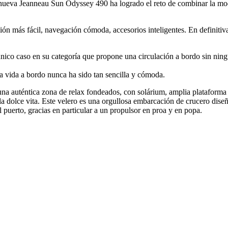
nueva Jeanneau Sun Odyssey 490 ha logrado el reto de combinar la mode
ón más fácil, navegación cómoda, accesorios inteligentes. En definitiv
nico caso en su categoría que propone una circulación a bordo sin ningú
a vida a bordo nunca ha sido tan sencilla y cómoda.
n una auténtica zona de relax fondeados, con solárium, amplia platafo
a dolce vita. Este velero es una orgullosa embarcación de crucero diseña
 puerto, gracias en particular a un propulsor en proa y en popa.