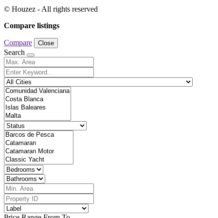
© Houzez - All rights reserved
Compare listings
Compare
Close
Search
Price Range
From
To