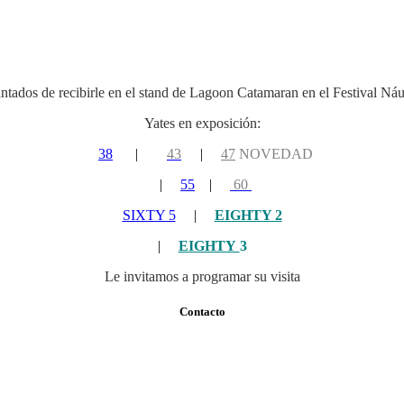
tados de recibirle en el stand de Lagoon Catamaran en el Festival Ná
Yates en exposición:
38
|
43
|
47
NOVEDAD
|
55
|
60
SIXTY 5
|
EIGHTY 2
|
EIGHTY
3
Le invitamos a programar su visita
Contacto