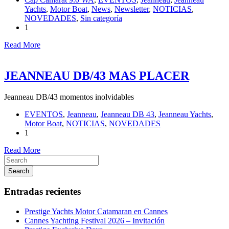
Yachts
,
Motor Boat
,
News
,
Newsletter
,
NOTICIAS
,
NOVEDADES
,
Sin categoría
1
Read More
JEANNEAU DB/43 MAS PLACER
Jeanneau DB/43 momentos inolvidables
EVENTOS
,
Jeanneau
,
Jeanneau DB 43
,
Jeanneau Yachts
,
Motor Boat
,
NOTICIAS
,
NOVEDADES
1
Read More
Search
Entradas recientes
Prestige Yachts Motor Catamaran en Cannes
Cannes Yachting Festival 2026 – Invitación