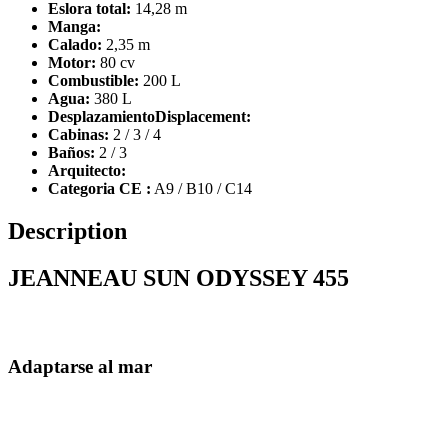
Eslora total:
14,28 m
Manga:
Calado:
2,35 m
Motor:
80 cv
Combustible:
200 L
Agua:
380 L
DesplazamientoDisplacement:
Cabinas:
2 / 3 / 4
Baños:
2 / 3
Arquitecto:
Categoria CE :
A9 / B10 / C14
Description
JEANNEAU SUN ODYSSEY 455
Adaptarse al mar