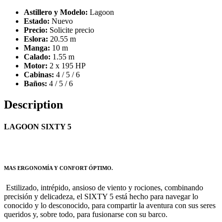
Astillero y Modelo:
Lagoon
Estado:
Nuevo
Precio:
Solicite precio
Eslora:
20.55 m
Manga:
10 m
Calado:
1.55 m
Motor:
2 x 195 HP
Cabinas:
4 / 5 / 6
Baños:
4 / 5 / 6
Description
LAGOON SIXTY 5
MAS ERGONOMÍA Y CONFORT ÓPTIMO.
Estilizado, intrépido, ansioso de viento y rociones, combinando
precisión y delicadeza, el SIXTY 5 está hecho para navegar lo
conocido y lo desconocido, para compartir la aventura con sus seres
queridos y, sobre todo, para fusionarse con su barco.