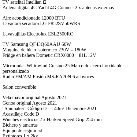
TV satelital Intellian i2
Antena digital 4G Yacht 4G Connect 2 x antenas externas
Aire acondicionado 12000 BTU
Lavadora secadora LG F852SV50WRS
Lavavajillas Electrolux ESL2500RO
TV Samsung QF43Q60AAU 60W
Maquina de hielo isotérmico 230V – 180W
Fridge en bañera Dometic CRX0080 – 81L 12V
Microondas Whirlwind Cuisiner25 Marco de acero inoxidable
personalizado
Radio FM/AM Fusión MS-RA70N 6 altavoces.
Salon convertible
Vela mayor original Agosto 2021
Genoa original Agosto 2021
“Spinnaker” Código D – 140m² Diciembre 2021
Acastillaje Code D
Winches electricos 2 x Harken Speed Grip 254 mm
Bichero y amarras
Equipo de seguridad
Extintores 1 x 2kg