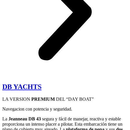
DB YACHTS
LA VERSION
PREMIUM
DEL “DAY BOAT”
Navegacion con potencia y seguridad.
La
Jeanneau DB 43
segura y fácil de manejar, reactiva y estable
proporciona un intenso placer a pilotar. Esta embarcación tiene un
plano de cubierta muy aireado. La
plataforma de popa
y sus
dos